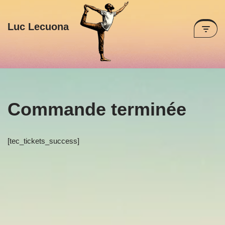
Luc Lecuona
Aller
au
contenu
Commande terminée
[tec_tickets_success]